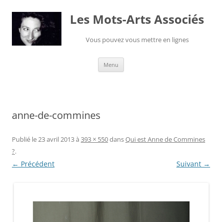
Les Mots-Arts Associés
Vous pouvez vous mettre en lignes
Aller
Menu
au
contenu
anne-de-commines
Publié le
23 avril 2013
à
393 × 550
dans
Qui est Anne de Commines
?
.
← Précédent
Suivant →