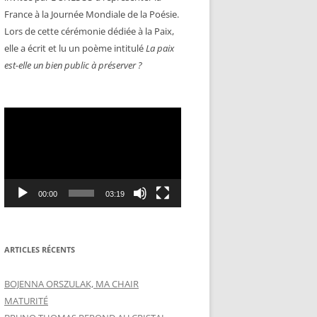
France à la Journée Mondiale de la Poésie.
Lors de cette cérémonie dédiée à la Paix,
elle a écrit et lu un poème intitulé
La paix
est-elle un bien public à préserver ?
Lecteur
vidéo
00:00
03:19
ARTICLES RÉCENTS
BOJENNA ORSZULAK, MA CHAIR
MATURITÉ