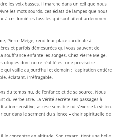
ndre les voix basses. Il marche dans un œil que nous
evivre les mots sourds, ces éclats de lampes que nous
r à ces lumières fossiles qui souhaitent ardemment
, Pierre Meige, rend leur place cardinale à
ncères et parfois démesurées qui vous sauvent de
 La souffrance enfante les songes. Chez Pierre Meige,
es utopies dont notre réalité est une provisoire
e qui vaille aujourd’hui et demain : l’aspiration entière
ble, éclatant, irréfragable.
ns du temps nu, de l’enfance et de sa source. Nous
st du verbe Etre. La Vérité sécrète ses passages à
itation sensitive, ascèse sensible où s’exerce la vision.
térieur dans le serment du silence – chair spirituelle de
 il le concentre en altitude. Son regard, tient une belle