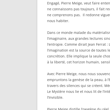
Engagé, Pierre Meige, veut faire ente
ne connaissons pas toujours, il fait r
ne comprenons pas. Il redonne vigueu
nous habiter.
Dans ce monde malade du matérialisme
l’imaginaire, aux grandes lectures si
l’entropie. Comme dirait Jean Ferrat :
l’imagination est la source de toutes l
concrétion. Elle implique la seule chos
à la liberté, cet horizon humain, sensi
Avec Pierre Meige, nous nous souveno
empruntons la genèse de la peau, à l’E
travers des silences qui se créent. Méd
Le Mystère nous lie et nous lit de l’in
l’Invisible.
Pierre Meige distille l’oxygène du réel,