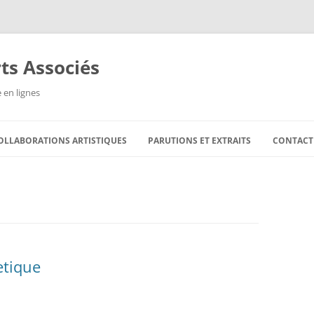
ts Associés
 en lignes
Aller
au
OLLABORATIONS ARTISTIQUES
PARUTIONS ET EXTRAITS
CONTACT
contenu
etique