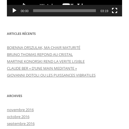
00:00
03:19
ARTICLES RÉCENTS
BOJENNA ORSZULAK, MA CHAIR MATURITÉ
BRUNO THOMAS REPOND AU CRISTAL
MARTINE KONORSKI REND LA VERITE LISIBLE
CLAUDE BER « D’UNE MAIN MEDITANTE »
GIOVANNI DOTOLI OU LES PUISSANCES VIBRATILES
ARCHIVES
novembre 2016
octobre 2016
septembre 2016