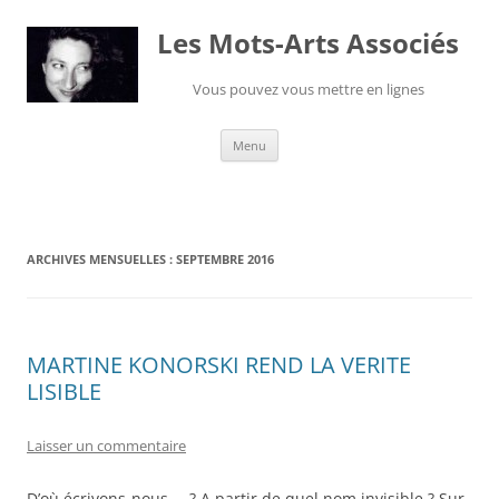
Les Mots-Arts Associés
Vous pouvez vous mettre en lignes
Aller
Menu
au
contenu
ARCHIVES MENSUELLES :
SEPTEMBRE 2016
MARTINE KONORSKI REND LA VERITE
LISIBLE
Laisser un commentaire
D’où écrivons-nous … ? A partir de quel nom invisible ? Sur