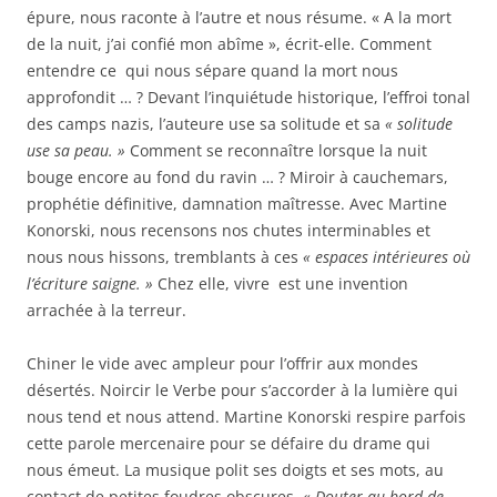
épure, nous raconte à l’autre et nous résume. « A la mort
de la nuit, j’ai confié mon abîme », écrit-elle. Comment
entendre ce
qui nous sépare quand la mort nous
approfondit … ? Devant l’inquiétude historique, l’effroi tonal
des camps nazis, l’auteure use sa solitude et sa
« solitude
use sa peau. »
Comment se reconnaître lorsque la nuit
bouge encore au fond du ravin … ? Miroir à cauchemars,
prophétie définitive, damnation maîtresse. Avec Martine
Konorski, nous recensons nos chutes interminables et
nous nous hissons, tremblants à ces
« espaces intérieures où
l’écriture saigne. »
Chez elle, vivre
est une invention
arrachée à la terreur.
Chiner le vide avec ampleur pour l’offrir aux mondes
désertés. Noircir le Verbe pour s’accorder à la lumière qui
nous tend et nous attend. Martine Konorski respire parfois
cette parole mercenaire pour se défaire du drame qui
nous émeut. La musique polit ses doigts et ses mots, au
contact de petites foudres obscures.
« Douter au bord de