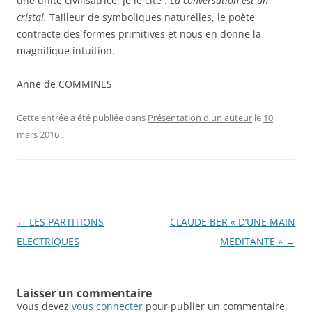
une unité civilisatrice. Je le cite :
La conversation est un
cristal.
Tailleur de symboliques naturelles, le poète
contracte des formes primitives et nous en donne la
magnifique intuition.
Anne de COMMINES
Cette entrée a été publiée dans
Présentation d'un auteur
le
10
mars 2016
.
Navigation
←
LES PARTITIONS
CLAUDE BER « D’UNE MAIN
des
ELECTRIQUES
MEDITANTE »
→
articles
Laisser un commentaire
Vous devez
vous connecter
pour publier un commentaire.