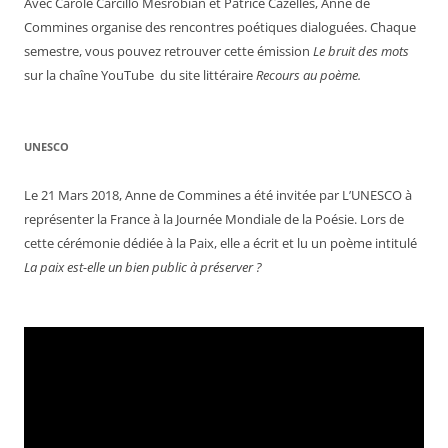
Avec Carole Carcillo Mesrobian et Patrice Cazelles, Anne de
Commines organise des rencontres poétiques dialoguées. Chaque
semestre, vous pouvez retrouver cette émission
Le bruit des mots
sur la chaîne YouTube du site littéraire
Recours au poème.
UNESCO
Le 21 Mars 2018, Anne de Commines a été invitée par L’UNESCO à
représenter la France à la Journée Mondiale de la Poésie. Lors de
cette cérémonie dédiée à la Paix, elle a écrit et lu un poème intitulé
La paix est-elle un bien public à préserver ?
Lecteur
vidéo