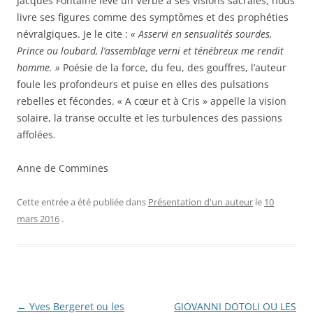
Jacques Fontaine lève un Verbe à ses visions sacrales, nous
livre ses figures comme des symptômes et des prophéties
névralgiques. Je le cite :
« Asservi en sensualités sourdes,
Prince ou loubard, l’assemblage verni et ténébreux me rendit
homme. »
Poésie de la force, du feu, des gouffres, l’auteur
foule les profondeurs et puise en elles des pulsations
rebelles et fécondes. « A cœur et à Cris » appelle la vision
solaire, la transe occulte et les turbulences des passions
affolées.
Anne de Commines
Cette entrée a été publiée dans
Présentation d'un auteur
le
10
mars 2016
.
Navigation
←
Yves Bergeret ou les
GIOVANNI DOTOLI OU LES