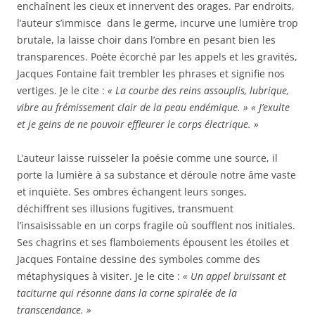
enchaînent les cieux et innervent des orages. Par endroits,
l’auteur s’immisce
dans le germe, incurve une lumière trop
brutale, la laisse choir dans l’ombre en pesant bien les
transparences. Poète écorché par les appels et les gravités,
Jacques Fontaine fait trembler les phrases et signifie nos
vertiges. Je le cite :
« La courbe des reins assouplis, lubrique,
vibre au frémissement clair de la peau endémique. » « J’exulte
et je geins de ne pouvoir effleurer le corps électrique. »
L’auteur laisse ruisseler la poésie comme une source, il
porte la lumière à sa substance et déroule notre âme vaste
et inquiète. Ses ombres échangent leurs songes,
déchiffrent ses illusions fugitives, transmuent
l’insaisissable en un corps fragile où soufflent nos initiales.
Ses chagrins et ses flamboiements épousent les étoiles et
Jacques Fontaine dessine des symboles comme des
métaphysiques à visiter. Je le cite :
« Un appel bruissant et
taciturne qui résonne dans la corne spiralée de la
transcendance. »