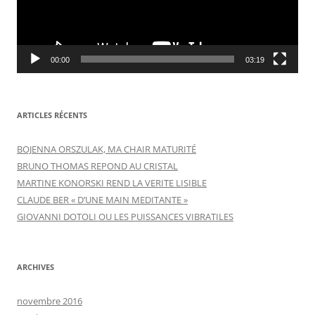
00:00
03:19
ARTICLES RÉCENTS
BOJENNA ORSZULAK, MA CHAIR MATURITÉ
BRUNO THOMAS REPOND AU CRISTAL
MARTINE KONORSKI REND LA VERITE LISIBLE
CLAUDE BER « D’UNE MAIN MEDITANTE »
GIOVANNI DOTOLI OU LES PUISSANCES VIBRATILES
ARCHIVES
novembre 2016