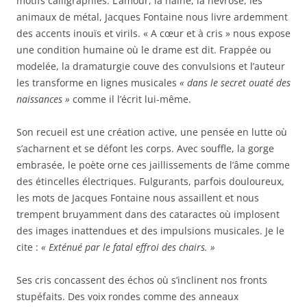
motifs calligraphiés. L’amour, la haine, la névrose, les
animaux de métal, Jacques Fontaine nous livre ardemment
des accents inouïs et virils. « A cœur et à cris » nous expose
une condition humaine où le drame est dit. Frappée ou
modelée, la dramaturgie couve des convulsions et l’auteur
les transforme en lignes musicales
« dans le secret ouaté des
naissances »
comme il l’écrit lui-même.
Son recueil est une création active, une pensée en lutte où
s’acharnent et se défont les corps. Avec souffle, la gorge
embrasée, le poète orne ces jaillissements de l’âme comme
des étincelles électriques. Fulgurants, parfois douloureux,
les mots de Jacques Fontaine nous assaillent et nous
trempent bruyamment dans des cataractes où implosent
des images inattendues et des impulsions musicales. Je le
cite :
« Exténué par le fatal effroi des chairs. »
Ses cris concassent des échos où s’inclinent nos fronts
stupéfaits. Des voix rondes comme des anneaux