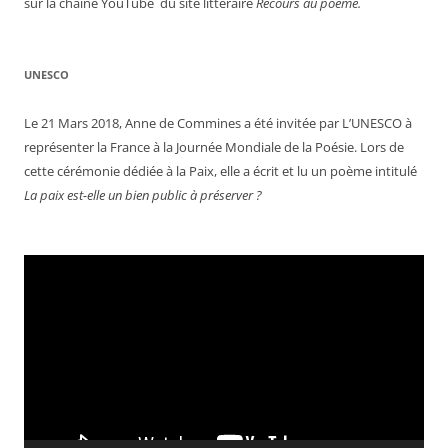
sur la chaîne YouTube du site littéraire
Recours au poème.
UNESCO
Le 21 Mars 2018, Anne de Commines a été invitée par L’UNESCO à
représenter la France à la Journée Mondiale de la Poésie. Lors de
cette cérémonie dédiée à la Paix, elle a écrit et lu un poème intitulé
La paix est-elle un bien public à préserver ?
Lecteur
vidéo