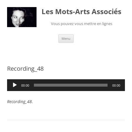
Les Mots-Arts Associés
Vous pouvez vous mettre en lignes
Aller
Menu
au
contenu
Recording_48
Lecteur
00:00
00:00
audio
Recording_48
.