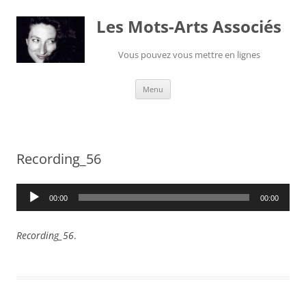
Les Mots-Arts Associés
Vous pouvez vous mettre en lignes
Aller
Menu
au
contenu
Recording_56
Lecteur
00:00
00:00
audio
Recording_56
.