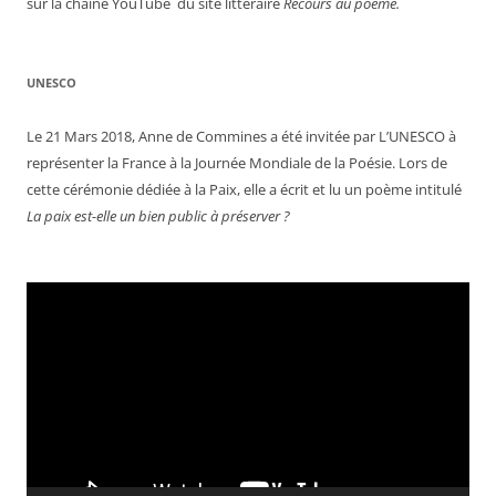
sur la chaîne YouTube du site littéraire
Recours au poème.
UNESCO
Le 21 Mars 2018, Anne de Commines a été invitée par L’UNESCO à
représenter la France à la Journée Mondiale de la Poésie. Lors de
cette cérémonie dédiée à la Paix, elle a écrit et lu un poème intitulé
La paix est-elle un bien public à préserver ?
Lecteur
vidéo